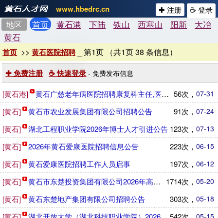
www.hbedrc.cn
✚ 注册
☕ 登录
首页
黄石港
下陆
铁山
西塞山
阳新
大冶
地区
黄石
>>
_ 第1页 （共1页 38 条信息）
首页
黄石医院招聘
✚ 免费注册
☕ 快速登录
- 免费发布信息
[黄石港]
黄石广慈老年病医院招聘康复科主任,医生,运营总监
56次，
07-31
[黄石]
黄石市农业发展集团有限公司招聘公告
91次，
07-24
[黄石]
湖北工程职业学院2026年博士人才引进公告
123次，
07-13
[黄石]
2026年黄石爱康医院招聘信息公告
223次，
06-15
[黄石]
黄石爱康医院招聘工作人员启事
197次，
06-12
[黄石]
黄石市东楚投资集团有限公司2026年高校毕业生招聘公告
1714次，
05-20
[黄石]
黄石东楚地产集团有限公司招聘公告
303次，
05-18
[黄石]
湖北开放大学（湖北科技职业学院）2026年人才引进公告
542次，
05-15