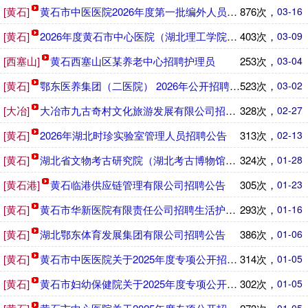
[黄石]
黄石市中医医院2026年度第一批编外人员公开招聘公告
876次，
03-16
[黄石]
2026年度黄石市中心医院（湖北理工学院附属医院） 公开
403次，
03-09
[西塞山]
黄石西塞山区某养老中心招聘护理员
253次，
03-04
[黄石]
鄂东医养集团（二医院） 2026年公开招聘工作人员公告
523次，
03-02
[大冶]
大冶市九古奇村文化旅游发展有限公司招聘公告
328次，
02-27
[黄石]
2026年湖北时珍实验室管理人员招聘公告
313次，
02-13
[黄石]
湖北省文物考古研究院（湖北考古博物馆）2026年招聘派遣
324次，
01-28
[黄石港]
黄石临港供应链管理有限公司招聘公告
305次，
01-23
[黄石]
黄石市华新医院有限责任公司招聘生活护理员
293次，
01-16
[黄石]
湖北鄂东体育发展集团有限公司招聘公告
386次，
01-06
[黄石]
黄石市中医医院关于2025年度专项公开招聘事业编制工作人
314次，
01-05
[黄石]
黄石市妇幼保健院关于2025年度专项公开招聘事业编制工作
302次，
01-05