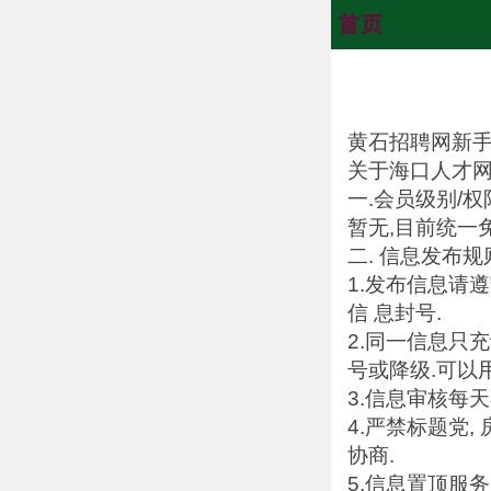
黄石招聘网新手
关于海口人才网
一.会员级别/权
暂无,目前统一
二. 信息发布规
1.发布信息请
信 息封号.
2.同一信息只
号或降级.可以
3.信息审核每
4.严禁标题党
协商.
5.信息置顶服务